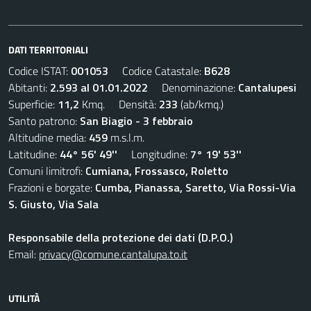
DATI TERRITORIALI
Codice ISTAT:
001053
Codice Catastale:
B628
Abitanti:
2.593 al 01.01.2022
Denominazione:
Cantalupesi
Superficie:
11,2
Kmq. Densità:
233
(ab/kmq.)
Santo patrono:
San Biagio - 3 febbraio
Altitudine media:
459
m.s.l.m.
Latitudine:
44° 56' 49''
Longitudine:
7° 19' 53''
Comuni limitrofi:
Cumiana, Frossasco, Roletto
Frazioni e borgate:
Cumba, Pianassa, Saretto, Via Rossi-Via
S. Giusto, Via Sala
Responsabile della protezione dei dati (D.P.O.)
Email:
privacy@comune.cantalupa.to.it
UTILITÀ