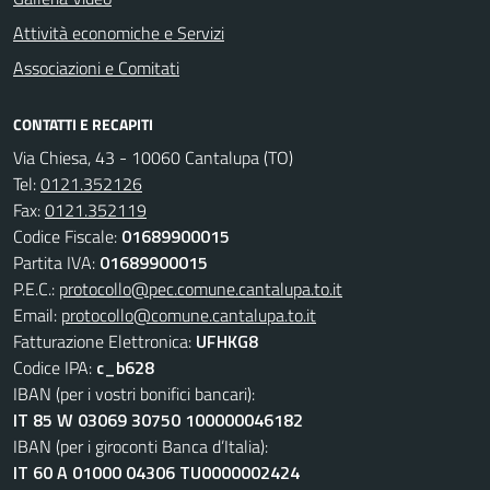
Attività economiche e Servizi
Associazioni e Comitati
CONTATTI E RECAPITI
Via Chiesa, 43 - 10060 Cantalupa (TO)
Tel:
0121.352126
Fax:
0121.352119
Codice Fiscale:
01689900015
Partita IVA:
01689900015
P.E.C.:
protocollo@pec.comune.cantalupa.to.it
Email:
protocollo@comune.cantalupa.to.it
Fatturazione Elettronica:
UFHKG8
Codice IPA:
c_b628
IBAN (per i vostri bonifici bancari):
IT 85 W 03069 30750 100000046182
IBAN (per i giroconti Banca d’Italia):
IT 60 A 01000 04306 TU0000002424