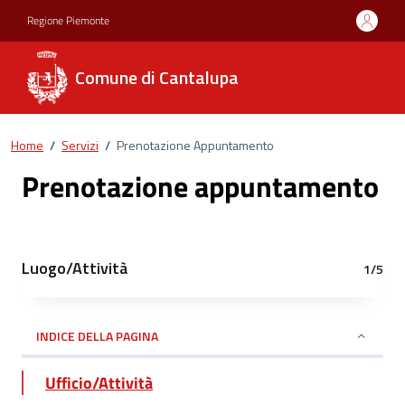
Regione Piemonte
Comune di Cantalupa
Home
/
Servizi
/
Prenotazione Appuntamento
Prenotazione appuntamento
Luogo/Attività
1/5
INDICE DELLA PAGINA
Ufficio/Attività