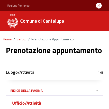
Regione Piemonte
Comune di Cantalupa
Home
/
Servizi
/
Prenotazione Appuntamento
Prenotazione appuntamento
Luogo/Attività
1/5
INDICE DELLA PAGINA
Ufficio/Attività