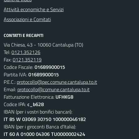
Attività economiche e Servizi
Associazioni e Comitati
CONTATTI E RECAPITI
Via Chiesa, 43 - 10060 Cantalupa (TO)
Tel:
0121.352126
Fax:
0121.352119
Codice Fiscale:
01689900015
Partita IVA:
01689900015
P.E.C.:
protocollo@pec.comune.cantalupa.to.it
Email:
protocollo@comune.cantalupa.to.it
Fatturazione Elettronica:
UFHKG8
Codice IPA:
c_b628
IBAN (per i vostri bonifici bancari):
IT 85 W 03069 30750 100000046182
IBAN (per i giroconti Banca d’Italia):
IT 60 A 01000 04306 TU0000002424