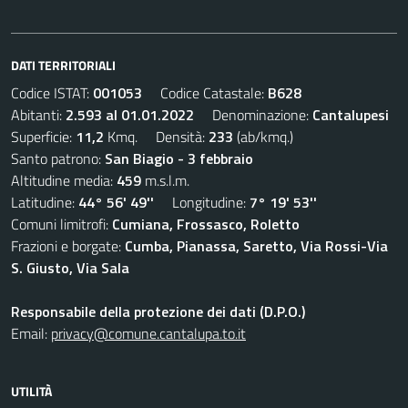
DATI TERRITORIALI
Codice ISTAT:
001053
Codice Catastale:
B628
Abitanti:
2.593 al 01.01.2022
Denominazione:
Cantalupesi
Superficie:
11,2
Kmq. Densità:
233
(ab/kmq.)
Santo patrono:
San Biagio - 3 febbraio
Altitudine media:
459
m.s.l.m.
Latitudine:
44° 56' 49''
Longitudine:
7° 19' 53''
Comuni limitrofi:
Cumiana, Frossasco, Roletto
Frazioni e borgate:
Cumba, Pianassa, Saretto, Via Rossi-Via
S. Giusto, Via Sala
Responsabile della protezione dei dati (D.P.O.)
Email:
privacy@comune.cantalupa.to.it
UTILITÀ